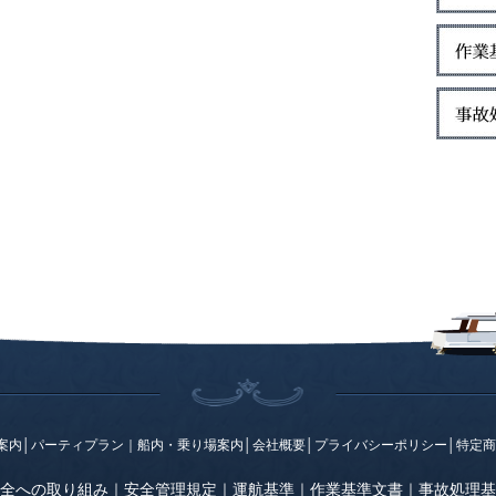
案内
│
パーティプラン
｜
船内・乗り場案内
│
会社概要
│
プライバシーポリシー
│
特定商
全への取り組み
｜
安全管理規定
｜
運航基準
｜
作業基準文書
｜
事故処理基