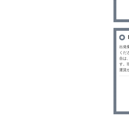
出発
くだ
合は
す。
運賃