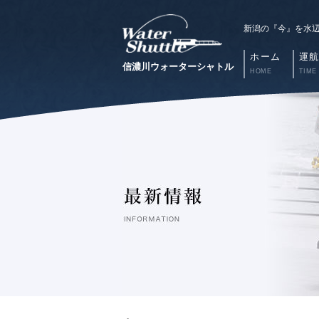
新潟の『今』を水
ホーム
運
信濃川ウォーターシャトル
HOME
TIME