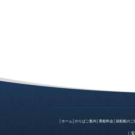
│
ホーム
│
のりばご案内
│
乗船料金
│
就航船のご
｜
安