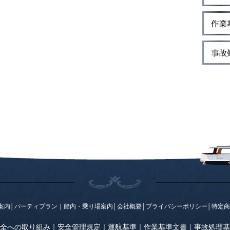
案内
│
パーティプラン
｜
船内・乗り場案内
│
会社概要
│
プライバシーポリシー
│
特定商
全への取り組み
｜
安全管理規定
｜
運航基準
｜
作業基準文書
｜
事故処理基