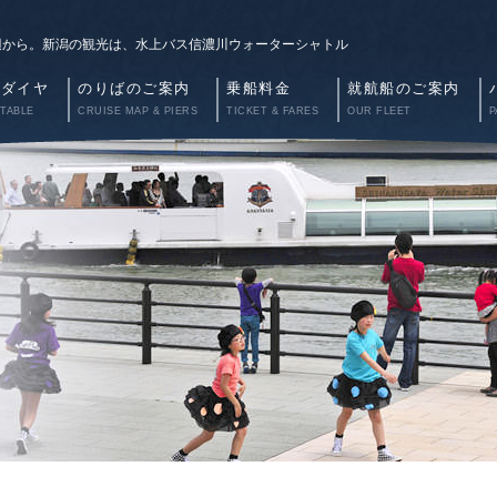
辺から。新潟の観光は、水上バス信濃川ウォーターシャトル
航ダイヤ
のりばのご案内
乗船料金
就航船のご案内
 TABLE
CRUISE MAP & PIERS
TICKET & FARES
OUR FLEET
P