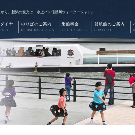
辺から。新潟の観光は、水上バス信濃川ウォーターシャトル
航ダイヤ
のりばのご案内
乗船料金
就航船のご案内
 TABLE
CRUISE MAP & PIERS
TICKET & FARES
OUR FLEET
P