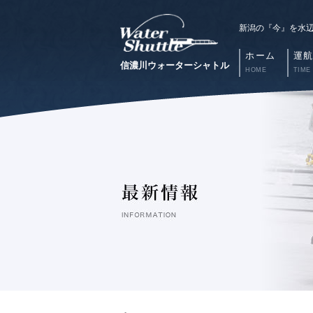
新潟の『今』を水
ホーム
運
信濃川ウォーターシャトル
HOME
TIME