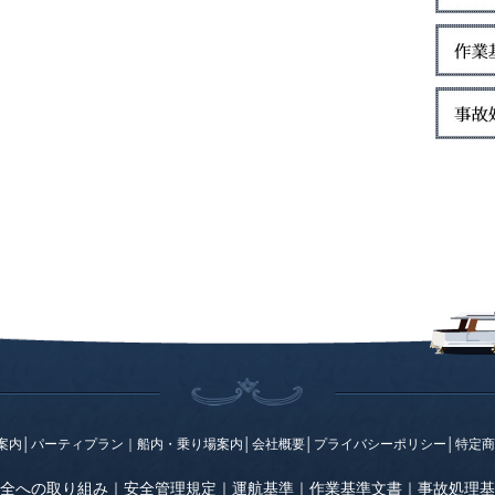
案内
│
パーティプラン
｜
船内・乗り場案内
│
会社概要
│
プライバシーポリシー
│
特定商
全への取り組み
｜
安全管理規定
｜
運航基準
｜
作業基準文書
｜
事故処理基