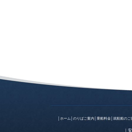
│
ホーム
│
のりばご案内
│
乗船料金
│
就航船のご
｜
安