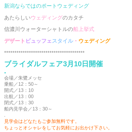
新潟ならではのポートウェディング
あたらしい
ウェディング
のカタチ
信濃川ウォーターシャトルの
船上挙式
デザート
ビュッフェ
スタイル
・
ウェディング
***************************************
ブライダルフェア3月10日開催
.
会場／朱鷺メッセ
乗船／12：50～
開式／13：10
出航／13：00
閉式／13：30
船
内見学会／13：30～
.
見学会はどなたもご参加無料です。
ちょっとオシャレをしてお気軽にお出かけ下さい。