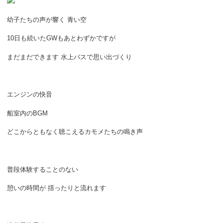
幼子たちの声が響く 青い空
10日も続いたGWもあとわずかですが
まだまだできます 水上バスで思い出づくり
エンジンの快音
船室内のBGM
どこからともなく聴こえるカモメたちの鳴き声
普段体験することのない
憩いの時間が 揺ったりと流れます