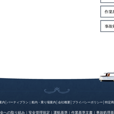
案内
│
パーティプラン
｜
船内・乗り場案内
│
会社概要
│
プライバシーポリシー
│
特定商
全への取り組み
｜
安全管理規定
｜
運航基準
｜
作業基準文書
｜
事故処理基