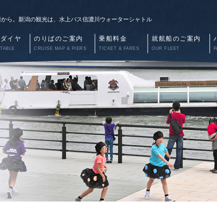
辺から。新潟の観光は、水上バス信濃川ウォーターシャトル
航ダイヤ
のりばのご案内
乗船料金
就航船のご案内
 TABLE
CRUISE MAP & PIERS
TICKET & FARES
OUR FLEET
P