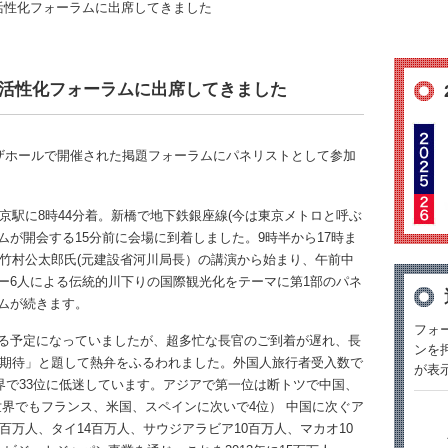
活性化フォーラムに出席してきました
域活性化フォーラムに出席してきました
ラザホールで開催された掲題フォーラムにパネリストとして参加
で東京駅に8時44分着。新橋で地下鉄銀座線(今は東京メトロと呼ぶ
が開会する15分前に会場に到着しました。9時半から17時ま
の竹村公太郎氏(元建設省河川局長）の講演から始まり、午前中
ー6人による伝統的川下りの国際観光化をテーマに第1部のパネ
ムが続きます。
フォ
る予定になっていましたが、超多忙な長官のご到着が遅れ、長
ンを
の期待」と題して熱弁をふるわれました。外国人旅行者受入数で
が表
世界で33位に低迷しています。アジアで第一位は断トツで中国、
世界でもフランス、米国、スペインに次いで4位） 中国に次ぐア
百万人、タイ14百万人、サウジアラビア10百万人、マカオ10