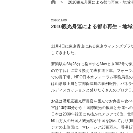
> 2010観光舟運による都市再生・地域
2010/11/09
2010観光舟運による都市再生・地
11月4日に東京青山にある東京ウィメンズプ
してきました。
新潟駅を6時28分に発車するMaxとき302号
のですね）に乗り換えて表参道下車。フォーラム
での長丁場、NPO日本水フォーラム事務局長
は山形最上川と京都保津川の事例報告、パネラ
ルディスカッションと盛りだくさんのプログラ
お昼は溝畑宏観光庁長官を囲んでお弁当を食べ
官は13時30分から「国際観光の振興と舟運へ
日本は2009年韓国にも抜かれアジアで8位、
59百万人の外国人観光客が中国を訪れており(
ジアの上位国は、マレーシア23百万人、香港17