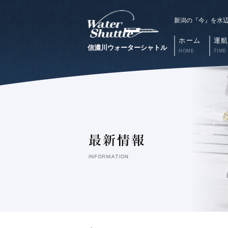
新潟の『今』を水
ホーム
運
信濃川ウォーターシャトル
HOME
TIME