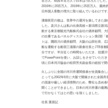
百万人、韓国８百万人で日本は7百万人でした。
2016年に20百万人、2019年に25百万人、最
日外国人客数の増大に取り組んでいるわけです
溝畑長官の後は、世界中の運河を旅してきた旅
した。及川さんは私の出身高校＝新潟県立新潟
航する東京都観光汽船株式会社の酒井顧問、大
の出番であるパネルディスカッション第2部「
トは、隅田川の酒井顧問、大阪の山田社長、広
船を運航する船宿三浦屋の新倉社長とJTB首都
分ですが、半分近くの時間をいただき、信濃川
てPowerPointを使い、お話しをさせていた
頃に日本河川協会の松田芳夫副会長の総括で閉
久しぶりに全国の河川舟運関係者が全員集合し
とっても2002年8月に大阪で開催された全国
の混迷や厳しい経済情勢のため、弊社も含め各
聞くことができました。日本の河川舟運の復興
て行かなくてはとの思いを強くしました。
社長 栗原記