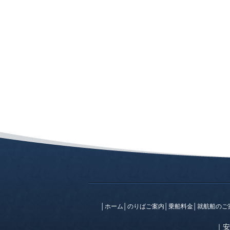
│
ホーム
│
のりばご案内
│
乗船料金
│
就航船のご
｜
安