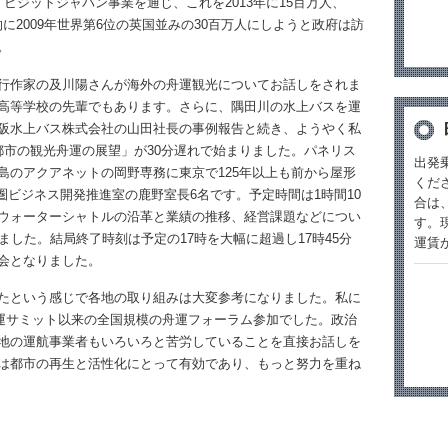
ビジットジャパン事業を通じ、これを2013年に15百万人、
終的に2009年世界第6位の英国並みの30百万人にしようと政府は訪
。
行作家の及川陽さんが海外の舟運観光についてお話しをされま
高等学校の先輩でもあります。さらに、隅田川の水上バスを運
阪水上バス株式会社の山田社長の事例報告と続き、ようやく私
都市の観光舟運の展望」が30分遅れで始まりました。パネリス
出発
島のアクアネットの岡野専務に東京で125年以上も前から屋形
くだ
圏ビジネス開発推進室の鹿野室長6名です。予定時間は1時間10
合は
ウォーターシャトルの沿革と業績の推移、経営課題などについ
す。
だきました。結局終了時刻は予定の17時を大幅に超過し17時45分
運賃
会となりました。
たという感じで各地の取り組みは大変参考になりました。私に
舟運サミット以来の全国規模の舟運フォーラム参加でした。政治
地の運航事業者もいろいろと苦労していることを直接お話しを
は都市の再生と活性化にとって有効であり、もっと努力を重ね