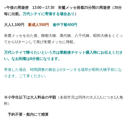
○午後の周遊便 13:00～17:30 朱鷺メッセ発着25分間の周遊便（30分
毎に出航。
万代シテイに寄港する場合あり
）
大人1,100円
新成人550円
途中下船400円
朱鷺メッセを出た後、柳都大橋、萬代橋、八千代橋、昭和大橋をくぐっ
てからUターンして再び朱鷺メッセに帰航。
万代シテイで降りたいという方は乗船後チケット購入時にお伝えくださ
い。なお到着は8分後になります。
寄港した場合、時間調整の都合上Uターンする場所が昭和大橋手前にな
ります。ご了承ください。
※小学生以下は大人料金の半額
（未就学児は同伴の大人1人につき1人無
料）
予約不要・船内にて精算