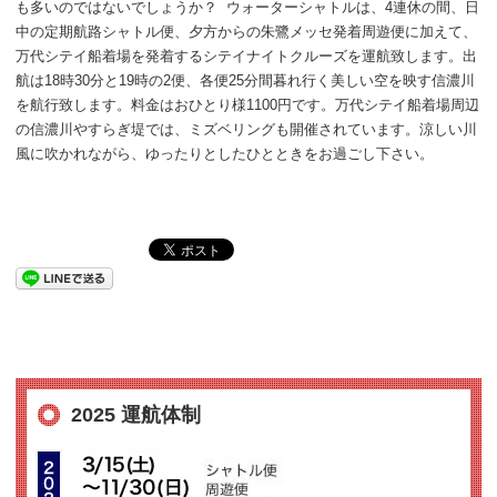
も多いのではないでしょうか？ ウォーターシャトルは、4連休の間、日
中の定期航路シャトル便、夕方からの朱鷺メッセ発着周遊便に加えて、
万代シテイ船着場を発着するシテイナイトクルーズを運航致します。出
航は18時30分と19時の2便、各便25分間暮れ行く美しい空を映す信濃川
を航行致します。料金はおひとり様1100円です。万代シテイ船着場周辺
の信濃川やすらぎ堤では、ミズベリングも開催されています。涼しい川
風に吹かれながら、ゆったりとしたひとときをお過ごし下さい。
2025 運航体制