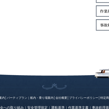
案内
│
パーティプラン
｜
船内・乗り場案内
│
会社概要
│
プライバシーポリシー
│
特定商
全への取り組み
｜
安全管理規定
｜
運航基準
｜
作業基準文書
｜
事故処理基