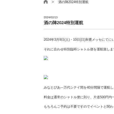
> 酒の陣2024特別運航
2024/02/13
酒の陣2024特別運航
2024年3月9日(土)・10日(日)朱鷺メッセにて
それに合わせ特別臨時シャトル便を運航致しま
みなとぴあ―万代シテイ間を40分間隔で運航し
料金は通常のシャトル便に則り、片道500円均
もちろんご予約は不要ですのでイベントと関わ