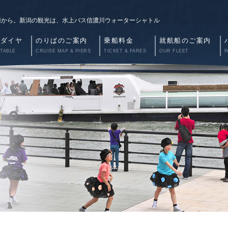
辺から。新潟の観光は、水上バス信濃川ウォーターシャトル
航ダイヤ
のりばのご案内
乗船料金
就航船のご案内
 TABLE
CRUISE MAP & PIERS
TICKET & FARES
OUR FLEET
P