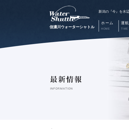
新潟の『今』を水
ホーム
運
信濃川ウォーターシャトル
HOME
TIME