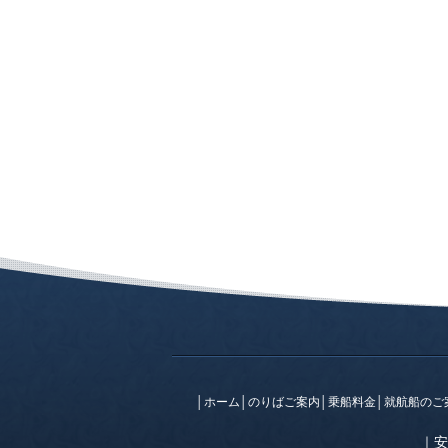
│
ホーム
│
のりばご案内
│
乗船料金
│
就航船のご
｜
安