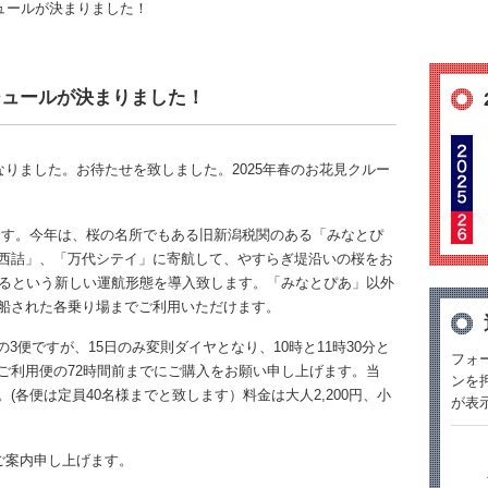
ュールが決まりました！
ジュールが決まりました！
りました。お待たせを致しました。2025年春のお花見クルー
します。今年は、桜の名所でもある旧新潟税関のある「みなとぴ
西詰」、「万代シテイ」に寄航して、やすらぎ堤沿いの桜をお
戻るという新しい運航形態を導入致します。「みなとぴあ」以外
船された各乗り場までご利用いただけます。
の3便ですが、15日のみ変則ダイヤとなり、10時と11時30分と
フォ
ご利用便の72時間前までにご購入をお願い申し上げます。当
ンを
各便は定員40名様までと致します）料金は大人2,200円、小
が表
ご案内申し上げます。