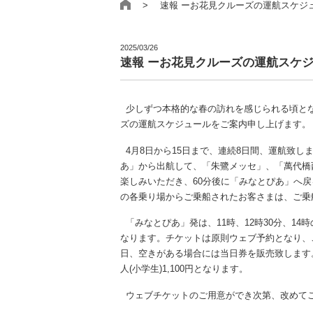
> 速報 ーお花見クルーズの運航スケジ
2025/03/26
速報 ーお花見クルーズの運航スケ
少しずつ本格的な春の訪れを感じられる頃とな
ズの運航スケジュールをご案内申し上げます。
4月8日から15日まで、連続8日間、運航致
あ」から出航して、「朱鷺メッセ」、「萬代橋
楽しみいただき、60分後に「みなとぴあ」へ
の各乗り場からご乗船されたお客さまは、ご乗
「みなとぴあ」発は、11時、12時30分、14時
なります。チケットは原則ウェブ予約となり、
日、空きがある場合には当日券を販売致します。(
人(小学生)1,100円となります。
ウェブチケットのご用意ができ次第、改めて