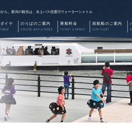
辺から。新潟の観光は、水上バス信濃川ウォーターシャトル
航ダイヤ
のりばのご案内
乗船料金
就航船のご案内
 TABLE
CRUISE MAP & PIERS
TICKET & FARES
OUR FLEET
P