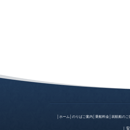
│
ホーム
│
のりばご案内
│
乗船料金
│
就航船のご
｜
安