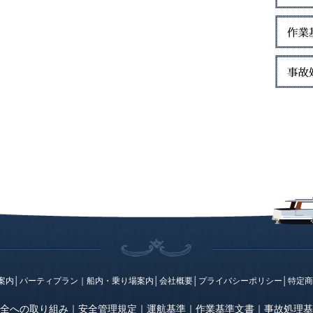
案内
│
パーティプラン
｜
船内・乗り場案内
│
会社概要
│
プライバシーポリシー
│
特定商
全への取り組み
｜
安全管理規定
｜
運航基準
｜
作業基準文書
｜
事故処理基