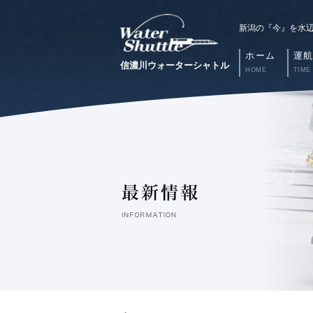
新潟の『今』を水
ホーム
運
信濃川ウォーターシャトル
HOME
TIME