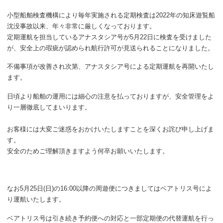
小型船舶検査機構により毎年実施される定期検査は2022年の知床遊覧船
沈没事故以来、年々非常に厳しくなっております。
定期運航を担当しているアナスタシア号が5月22日に検査を受けました
が、安全上の瑕疵が認められ航行許可が見送られることになりました。
不備事項が改善され次第、アナスタシア号による定期運航を再開いたし
ます。
日頃より船舶の運用には細心の注意を払っておりますが、安全管理をよ
り一層徹底してまいります。
お客様には大変ご迷惑をおかけいたしますことを深くお詫び申し上げま
す。
安全のためご理解頂きますよう何卒お願いいたします。
なお5月25日(日)の16:00以降の周遊便につきましてはベアトリス号によ
り運航いたします。
ベアトリス号は引き続き予約便への対応と一部定期便の代替運航を行っ