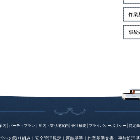
案内
│
パーティプラン
｜
船内・乗り場案内
│
会社概要
│
プライバシーポリシー
│
特定商
全への取り組み
｜
安全管理規定
｜
運航基準
｜
作業基準文書
｜
事故処理基