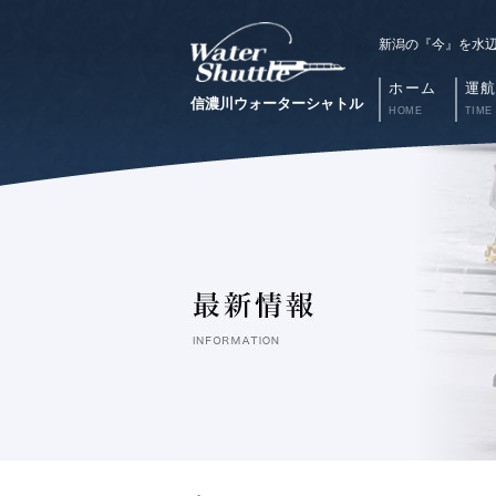
新潟の『今』を水
ホーム
運
信濃川ウォーターシャトル
HOME
TIME