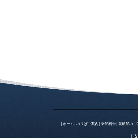
│
ホーム
│
のりばご案内
│
乗船料金
│
就航船のご
｜
安