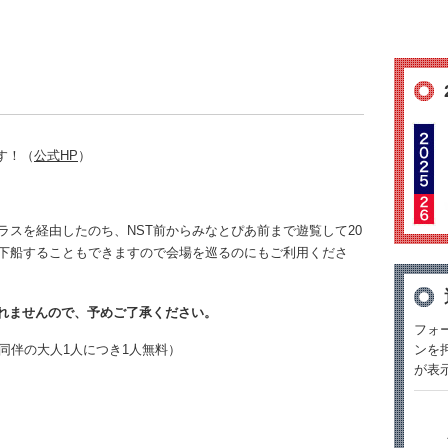
ます！（
公式HP
）
スを経由したのち、NST前からみなとぴあ前まで遊覧して20
下船することもできますので会場を巡るのにもご利用くださ
になれませんので、予めご了承ください。
フォ
ンを
伴の大人1人につき1人無料）
が表