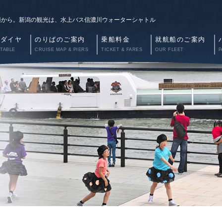
辺から。新潟の観光は、水上バス信濃川ウォーターシャトル
航ダイヤ
のりばのご案内
乗船料金
就航船のご案内
 TABLE
CRUISE MAP & PIERS
TICKET & FARES
OUR FLEET
P