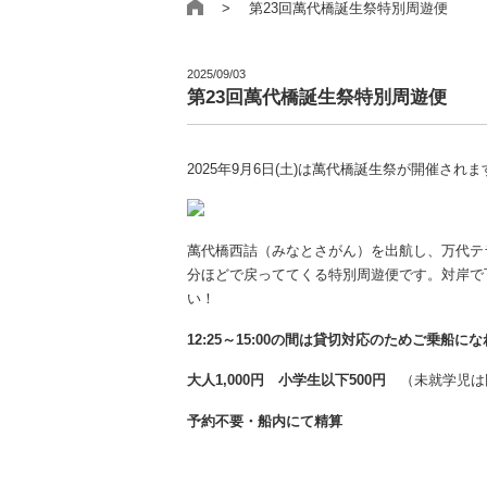
> 第23回萬代橋誕生祭特別周遊便
2025/09/03
第23回萬代橋誕生祭特別周遊便
2025年9月6日(土)は萬代橋誕生祭が開催され
萬代橋西詰（みなとさがん）を出航し、万代テラ
分ほどで戻っててくる特別周遊便です。対岸で
い！
12:25～15:00の間は貸切対応のためご乗船
大人1,000円 小学生以下500円
（未就学児は同
予約不要・船内にて精算