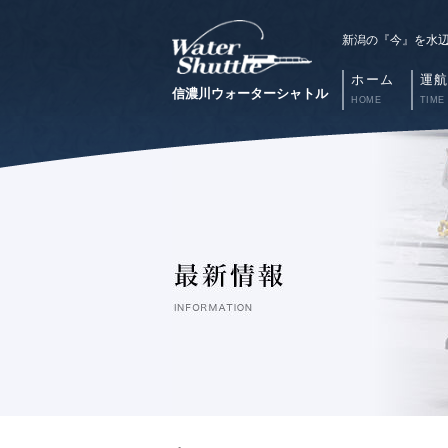
新潟の『今』を水
ホーム
運
信濃川ウォーターシャトル
HOME
TIME