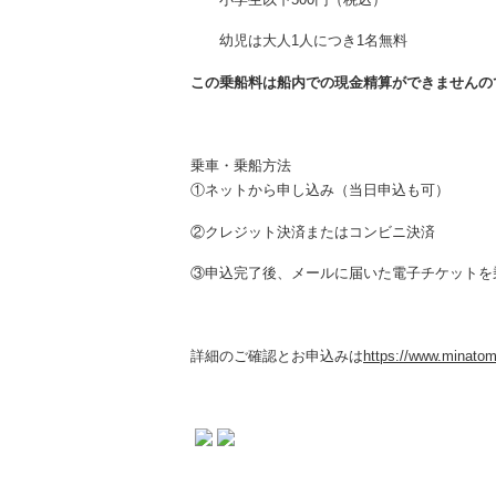
幼児は大人1人につき1名無料
この乗船料は船内での現金精算ができませんの
乗車・乗船方法
①ネットから申し込み（当日申込も可）
②クレジット決済またはコンビニ決済
③申込完了後、メールに届いた電子チケットを
詳細のご確認とお申込みは
https://www.minatom