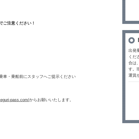
でご注意ください！
出発
くだ
合は
す。
運賃
乗車・乗船前にスタッフへご提示ください
eguri-pass.com/
からお願いいたします。