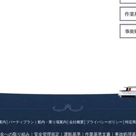
案内
│
パーティプラン
｜
船内・乗り場案内
│
会社概要
│
プライバシーポリシー
│
特定商
全への取り組み
｜
安全管理規定
｜
運航基準
｜
作業基準文書
｜
事故処理基