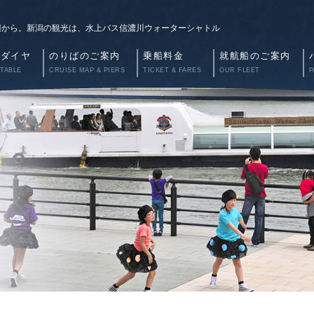
辺から。新潟の観光は、水上バス信濃川ウォーターシャトル
航ダイヤ
のりばのご案内
乗船料金
就航船のご案内
 TABLE
CRUISE MAP & PIERS
TICKET & FARES
OUR FLEET
P