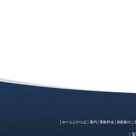
│
ホーム
│
のりばご案内
│
乗船料金
│
就航船のご
｜
安