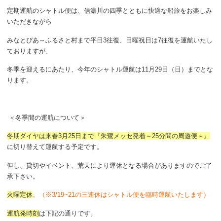
定期運航のシャトル便は、信濃川の四季とともに快適な船旅をお楽しみ
いただきながら
みなとぴあ～ふるさと村まで平日3往復、日曜祝日は7往復を運航いたし
ておりますが、
冬季を迎えるにあたり、今年のシャトル運航は11月29日（日）までとな
ります。
＜冬季間の運航について＞
冬期ダイヤは来春3月25日まで『朱鷺メッセ発着～25分間の周遊便～』
に切り替えて運航する予定です。
但し、貸切やイベント、荒天により運休となる場合がありますのでご了
承下さい。
火曜定休
。（※3/19~21の三連休はシャトル便を臨時運航いたします）
運航発時刻
は下記の通りです。