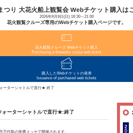
まつり 大花火船上観覧会 Webチケット購入は
2026年8月9日(日) 18:30～21:00
花火観覧クルーズ専用のWebチケット購入ページです。
花火観覧クルーズ Webチケット購入
Purchasing a fireworks cruise web ticket
購入したWebチケットの発券
Issuance of purchased web tickets
ォーターシャトルで直行★:終了
ウォーターシャトルで直行★:終了
市万代島の朱鷺メッセで開催されます。