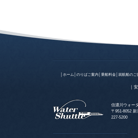
│
ホーム
│
のりばご案内
│
乗船料金
│
就航船のご
｜
安
信濃川ウォー
〒951-8052
227-5200