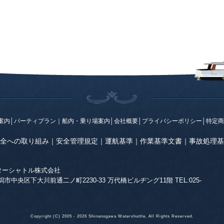
案内
│
パーティプラン
｜
船内・乗り場案内
│
会社概要
│
プライバシーポリシー
│
特定商
全への取り組み
｜
安全管理規定
｜
運航基準
｜
作業基準文書
｜
事故処理基
ターシャトル株式会社
 新潟市中央区下大川前通二ノ町2230-33 万代橋ビルヂング11階 TEL:025-
Copyright (C) 2005 - 2026 Shinanogawa Watershuttle. All Rights Reserved.