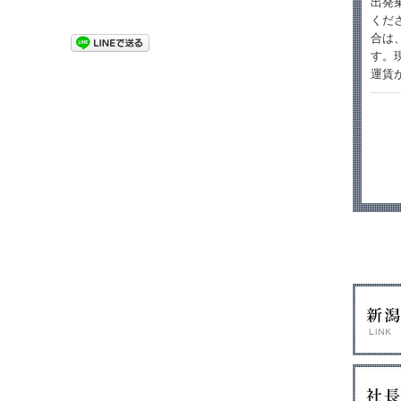
出発
くだ
合は
す。
運賃