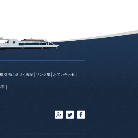
取引法に基づく表記
│
リンク集
│
お問い合わせ
│
準
｜