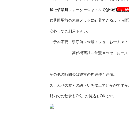
弊社信濃川ウォーターシャトルでは恒例
のお祝
式典開場前の朱鷺メッセに到着できるよう時間
安心してご利用下さい。
ご予約不要 県庁前～朱鷺メッセ お一人￥７
萬代橋西詰～朱鷺メッセ お一人￥
その他の時間帯は通常の周遊便も運航。
久しぶりの友との語らいを船上でいかがですか
船内での飲食もOK。お持込もOKです。