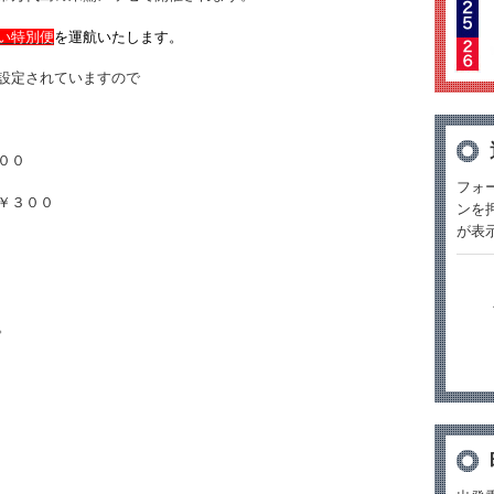
い特別便
を運航いたします。
設定されていますので
００
フォ
３００
ンを
が表
。