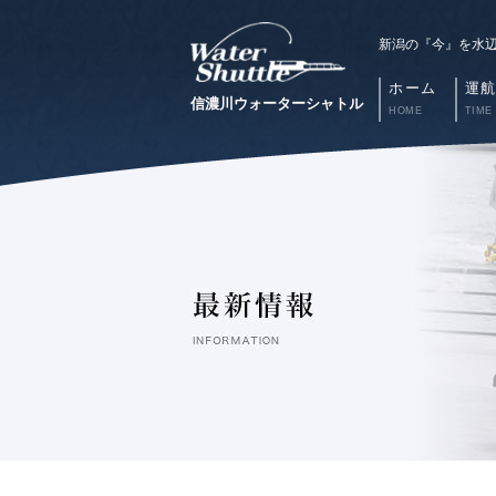
新潟の『今』を水
ホーム
運
信濃川ウォーターシャトル
HOME
TIME