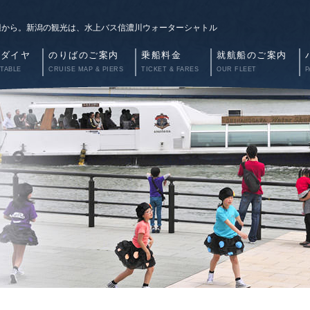
辺から。新潟の観光は、水上バス信濃川ウォーターシャトル
航ダイヤ
のりばのご案内
乗船料金
就航船のご案内
 TABLE
CRUISE MAP & PIERS
TICKET & FARES
OUR FLEET
P