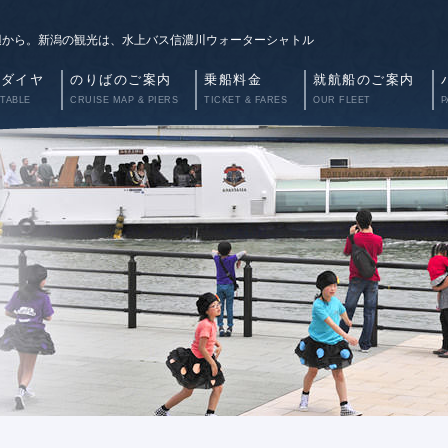
辺から。新潟の観光は、水上バス信濃川ウォーターシャトル
航ダイヤ
のりばのご案内
乗船料金
就航船のご案内
 TABLE
CRUISE MAP & PIERS
TICKET & FARES
OUR FLEET
P