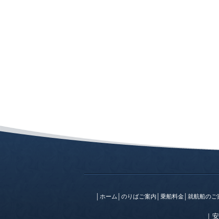
│
ホーム
│
のりばご案内
│
乗船料金
│
就航船のご
｜
安