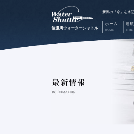
新潟の『今』を水
ホーム
運
信濃川ウォーターシャトル
HOME
TIME