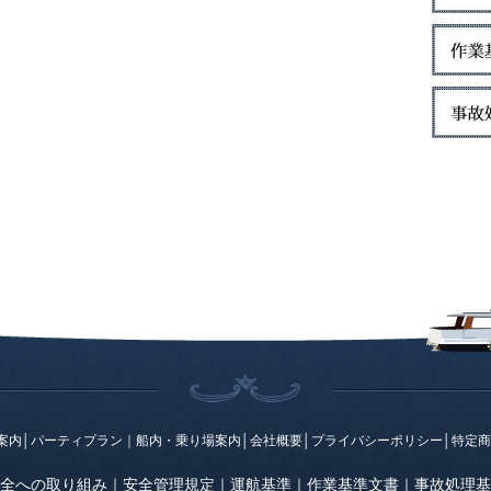
案内
│
パーティプラン
｜
船内・乗り場案内
│
会社概要
│
プライバシーポリシー
│
特定商
全への取り組み
｜
安全管理規定
｜
運航基準
｜
作業基準文書
｜
事故処理基